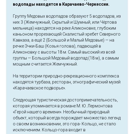
водопады находятся в Карачаево-Черкессии.
Группу Медовых водопадов образуют 5 водопадов, из
них 3 (Жемчужный, Скрытый и Шумный, или Чёртова
мельница) находятся на реке Аликоновке, глубоким
каньоном прорезающей Скалистый хребет Северного
Кавказа, а ещё 2 (Большой и Малый Медовые) — на
речке Эчки-Баш (Козья голова), падающей в
Аликоновку с высоты 18 м. Самый высокий из всей
группы — Большой Медовый водопад (18 м), а самым
мощным считается Жемчужный.
На территории природно-рекреационного комплекса
находятся турбаза, ресторан, этнографический музей
«Карачаевское подворье».
Следующая туристическая достопримечательность,
которая упоминается в романе М. Ю. Лермонтова
«Герой нашего времени». Необычный природный
объект, который всегда порождает множество легенд
о своем возникновении, это гора- Кольцо, не стало
исключением. Кольцо-гора входит в