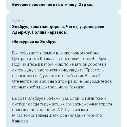
Вечернее заселение в гостиницу. Отдых.
2 день:
Эльбрус, канатная дорога, Чегет, ущелье реки
Адыр-Су, Поляна нарзанов.
▪️
Экскурсия на Эльбрус.
Вы побываете в самом высокогорном районе
Центрального Кавказа - у подножия горы Эльбрус.
Поднимитесь в вагончиках по канатной дороге на
склоны двуглавого великана, увидите “Престолы
вечных снегов”, услышите о событиях Великой
Отечественной войны в этом районе. Вы увидите все
горные хребты Центрального Кавказа.
Высота Эльбруса 5642м.н.у.м. Словно гигантский
айсберг среди окружающих его заснеженных торсов,
возвышается воспетая А.С. Пушкиным и
М.Ю.Лермонтовым Шат-Гора - владыка горного
Кавказа.