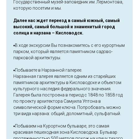
Государственный музей-заповедник им. Лермонтова,
которую посетим и мы.
Далее нас ждет переезд в самый южный, самый
высокий, самый большой и знаменитый город
солнца и нарзана – Кисловодск.
▪️В ходе экскурсии Вы познакомитесь с его курортным
парком, который является памятником садово-
парковой архитектуры.
▪️Побываете в Нарзанной галерее.
Нарзанная галерея является одним из старейших
памятников архитектуры в Кисловодске и объектом
культурного наследия федерального значения.
Галерея была построена в период с 1848 по 1858 год
по проекту архитектора Самуила Уптона в
символической форме ключа. Попробовать можно
три вида нарзана: общий, доломитный, сульфатный.
▪️Побываем на Курортном бульваре, это самая
красивая пешеходная зона Кисловодска. Бульвар
протяженностью 500 метров похож на улицу тихого