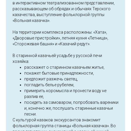
в интерактивном театрализованном представлении,
рассказывающем об обрядах и обычаях Терского
казачества, выступление фольклорной группы
«Вольная казачка».
На территории комплекса расположены: «Хата»,
«Дворовые пристройки», летняя кухня «Летница»,
«Сторожевая башня» и «Казачий редут».
В старинной казачьей усадьбе у русской печи
хозяйка:
расскажет о старинном казачьем житье,
покажет бытовые принадлежности,
предложит разжечь светец,
погладить белье рубелем,
примерить коромысла и пронести воду не
разлив ее,
посидеть за самоваром, попробовать вареники
и, конечно же, послушать старинные казачьи
песни.
С культурой казаков экскурсантов знакомит
фольклорная группа станицы «Вольная казачка». Во