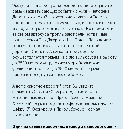
Экскурсия на Эльбрус, наверное, является одним из
самых захватывающих событий в жизни человека.
Дорога к высочайшей вершине Кавказа и Европы
пролегает по Баксанскому ущелью, и проходит через
«город звездного металла» Тырныауз. Во время пути
за окном автобуса проплывают величественные
скалы теснин Эль-Джурто и Шат-Боват. По склонам
горы Чегет поднимитесь канатно-кресельной
дорогой. С поляны Азау канатной дорогой
осуществляется подъём на склон Эльбруса на высоту
до 3500 метров над уровнем моря (возможно
увеличение подъема до 3800 метров), ледники,
лавовые поля, вулканические бомбы...
А вот с канатной дороги Чегет, Вы увидите
знаменитый Ледник Семерка - один из самых
живописных ледников Приэльбрусья. Название
"Семерка" ледник получил по форме, напоминающей
цифру "7". Экскурсия в Приэльбрусье – самая
высокогорная! ё
Один из самых красочных периодов высокогорья -