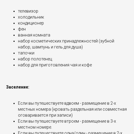
телевизор
холодильник
кондиционер
фен
ванная комната
набор косметических принадлежностей (зубной
набор, шампунь и гель для душа)
тапочки
набор полотенец
набор для приготовления чая и кофе
Заселение:
Если вы путешествуете вдвоем - размещение в 2-х
местных номера (кровать раздельная или совместная
оговаривается при записи)
Если вы путешествуете втроем - размещение в 3-х
местном номере.
Если вы путешествуете одна/один - размещение в 2-х