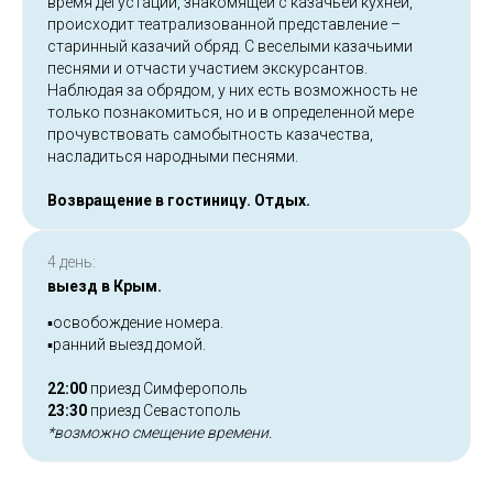
время дегустации, знакомящей с казачьей кухней,
происходит театрализованной представление –
старинный казачий обряд. С веселыми казачьими
песнями и отчасти участием экскурсантов.
Наблюдая за обрядом, у них есть возможность не
только познакомиться, но и в определенной мере
прочувствовать самобытность казачества,
насладиться народными песнями.
Возвращение в гостиницу. Отдых.
4 день:
выезд в Крым.
▪️освобождение номера.
▪️ранний выезд домой.
22:00
приезд Симферополь
23:30
приезд Севастополь
*возможно смещение времени.