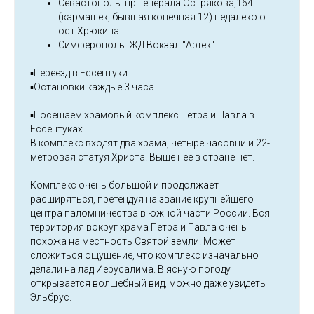
Севастополь: пр.Генерала Острякова,164.
(кармашек, бывшая конечная 12) недалеко от
ост.Хрюкина.
Симферополь: ЖД Вокзал "Артек"
▪️Переезд в Ессентуки
▪️Остановки каждые 3 часа.
▪️Посещаем храмовый комплекс Петра и Павла в
Ессентуках.
В комплекс входят два храма, четыре часовни и 22-
метровая статуя Христа. Выше нее в стране нет.
Комплекс очень большой и продолжает
расширяться, претендуя на звание крупнейшего
центра паломничества в южной части России. Вся
территория вокруг храма Петра и Павла очень
похожа на местность Святой земли. Может
сложиться ощущение, что комплекс изначально
делали на лад Иерусалима. В ясную погоду
открывается волшебный вид, можно даже увидеть
Эльбрус.