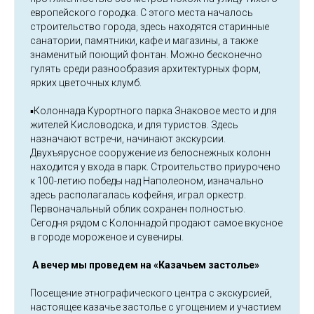
европейского городка. С этого места началось
строительство города, здесь находятся старинные
санатории, памятники, кафе и магазины, а также
знаменитый поющий фонтан. Можно бесконечно
гулять среди разнообразия архитектурных форм,
ярких цветочных клумб.
▪️Колоннада Курортного парка Знаковое место и для
жителей Кисловодска, и для туристов. Здесь
назначают встречи, начинают экскурсии.
Двухъярусное сооружение из белоснежных колонн
находится у входа в парк. Строительство приурочено
к 100-летию победы над Наполеоном, изначально
здесь располагалась кофейня, играл оркестр.
Первоначальный облик сохранен полностью.
Сегодня рядом с Колоннадой продают самое вкусное
в городе мороженое и сувениры.
А вечер мы проведем на
«Казачьем застолье»
Посещение этнографического центра с экскурсией,
настоящее казачье застолье с угощением и участием