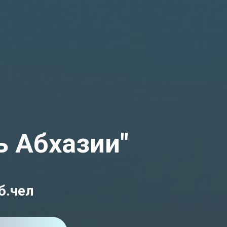
ь Абхазии"
б.чел