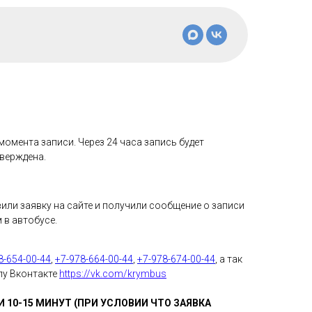
момента записи. Через 24 часа запись будет
верждена.
вили заявку на сайте и получили сообщение о записи
 в автобусе.
8-654-00-44
,
+7-978-664-00-44
,
+7-978-674-00-44
, а так
пу Вконтакте
https://vk.com/krymbus
 10-15 МИНУТ (ПРИ УСЛОВИИ ЧТО ЗАЯВКА