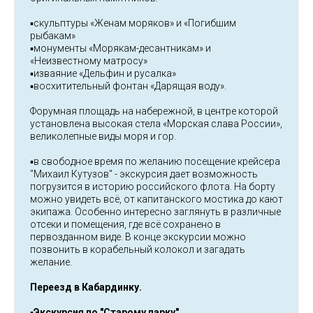
▪️скульптуры «Женам моряков» и «Погибшим
рыбакам»
▪️монументы «Морякам-десантникам» и
«Неизвестному матросу»
▪️изваяние «Дельфин и русалка»
▪️восхитительный фонтан «Дарящая воду».
Форумная площадь на набережной, в центре которой
установлена высокая стела «Морская слава России»,
великолепные виды моря и гор.
▪️в свободное время по желанию посещение крейсера
"Михаил Кутузов" - экскурсия дает возможность
погрузится в историю российского флота. На борту
можно увидеть всё, от капитанского мостика до кают
экипажа. Особенно интересно заглянуть в различные
отсеки и помещения, где всё сохранено в
первозданном виде. В конце экскурсии можно
позвонить в корабельный колокол и загадать
желание.
Переезд в Кабардинку.
▪️
Экскурсия по "Старому парку".