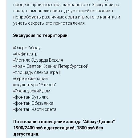
процесс производства шампанского. Экскурсии на
завод шампанских вин с дегустацией позволяют
попробовать различные сорта игристого напитка и
узнать секреты его приготовления.
Экскурсия по территории:
▪️Озеро Абрау
▪️Амфитеатр
▪️Могила Эдуарда Веделя
▪️Храм Святой Ксении Петербургской
▪️площадь Александра ||
▪️дерево желаний
▪️скульптура "Утесов"
▪️Французский дом
▪️фонтан Бутылка
▪️фонтан Обезьянка
▪️фонтан Части света
По желанию посещение завода "Абрау-Дюрсо"
1900/2400 руб.с дегустацией, 1800 руб.без
дегустации.