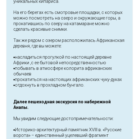
уникальных кипариса.
На его берегах есть смотровые площадки, с которых
можно посмотреть на озеро и окружающие горы, а
прокатившись по озеру на катамаране можно
сделать красивые снимки.
Так же рядом с озером расположилась Африканская
деревня, где вы можете:
▪️насладиться прогулкой по настоящей деревне
Африки ,с ее бытовой непосредственностью
▪️побывать в атмосфере колорита африканских
обычаев
▪️прокатиться на настоящих африканских чуку-дуках
▪️отдохнуть в прохладном бунгало.
Далее пешеходная экскурсия по набережной
Анапы.
Мы увидим следующие достопримечательности:
▪️Историко-архитектурный памятник XVIII в. «Русские
ворота» – единственный уцелевший фрагмент