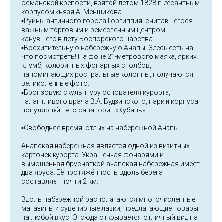
османской крепости, взятой летом 1828 г. десантным
корпусом князя А. Меншикова.
▪️Руины античного города Горгиппия, считавшегося
важным торговым и ремесленным центром
канувшего в лету Боспорского царства.
▪️Восхитительную набережную Анапы. Здесь есть на
что посмотреть! На фоне 21-метрового маяка, ярких
клумб, колоритных фонарных столбов,
напоминающих ростральные колонны, получаются
великолепные фото.
▪️Бронзовую скульптуру основателя курорта,
талантливого врача В.А. Будзинского, парк и корпуса
популярнейшего санатория «Кубань».
▪️Свободное время, отдых на набережной Анапы.
Анапская набережная является одной из визитных
карточек курорта. Украшенная фонарями и
вымощенная брусчаткой анапская набережная имеет
два яруса. Её протяжённость вдоль берега
составляет почти 2 км.
Вдоль набережной располагаются многочисленные
магазины и сувенирные лавки, предлагающие товары
на любой вкус. Отсюда открывается отличный вид на