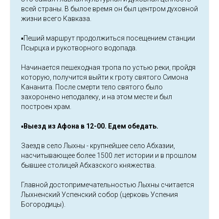
всей страны. В былое время он был центром духовной
жизни всего Кавказа.
▪️Пеший маршрут продолжиться посещением станции
Псырцха и рукотворного водопада.
Начинается пешеходная тропа по устью реки, пройдя
которую, получится выйти к гроту святого Симона
Кананита. После смерти тело святого было
захоронено неподалеку, и на этом месте и был
построен храм.
▪️
Выезд из Афона в 12-00. Едем обедать.
Заезд в село Лыхны - крупнейшее село Абхазии,
насчитывающее более 1500 лет истории и в прошлом
бывшее столицей Абхазского княжества.
Главной достопримечательностью Лыхны считается
Лыхненский Успенский собор (церковь Успения
Богородицы).