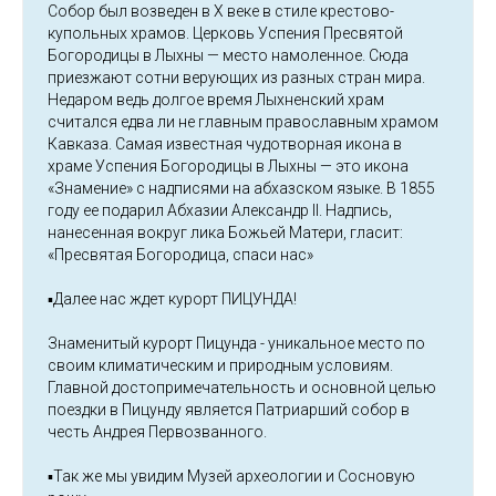
Собор был возведен в X веке в стиле крестово-
купольных храмов. Церковь Успения Пресвятой
Богородицы в Лыхны — место намоленное. Сюда
приезжают сотни верующих из разных стран мира.
Недаром ведь долгое время Лыхненский храм
считался едва ли не главным православным храмом
Кавказа. Самая известная чудотворная икона в
храме Успения Богородицы в Лыхны — это икона
«Знамение» с надписями на абхазском языке. В 1855
году ее подарил Абхазии Александр II. Надпись,
нанесенная вокруг лика Божьей Матери, гласит:
«Пресвятая Богородица, спаси нас»
▪️Далее нас ждет курорт ПИЦУНДА!
Знаменитый курорт Пицунда - уникальное место по
своим климатическим и природным условиям.
Главной достопримечательность и основной целью
поездки в Пицунду является Патриарший собор в
честь Андрея Первозванного.
▪️Так же мы увидим Музей археологии и Сосновую