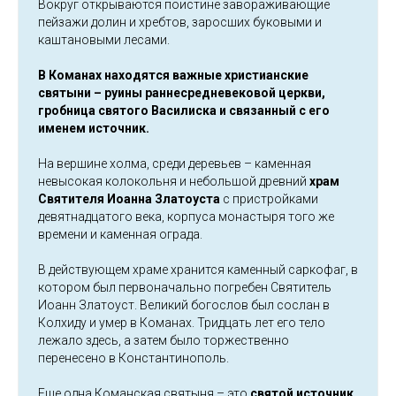
Вокруг открываются поистине завораживающие
пейзажи долин и хребтов, заросших буковыми и
каштановыми лесами.
В Команах находятся важные христианские
святыни – руины раннесредневековой церкви,
гробница святого Василиска и связанный с его
именем источник.
На вершине холма, среди деревьев – каменная
невысокая колокольня и небольшой древний
храм
Святителя Иоанна Златоуста
с пристройками
девятнадцатого века, корпуса монастыря того же
времени и каменная ограда.
В действующем храме хранится каменный саркофаг, в
котором был первоначально погребен Святитель
Иоанн Златоуст. Великий богослов был сослан в
Колхиду и умер в Команах. Тридцать лет его тело
лежало здесь, а затем было торжественно
перенесено в Константинополь.
Еще одна Команская святыня – это
святой источник