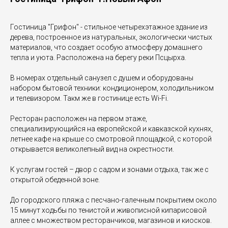
Гостиница "Грифон" - стильное четырехэтажное здание из
дерева, построенное из натуральных, экологически чистых
материалов, что создает особую атмосферу домашнего
тепла и уюта. Расположена на берегу реки Псцырха.
В номерах отдельный санузел с душем и оборудованы
набором бытовой техники: кондиционером, холодильником
и телевизором. Такм же в гостинице есть Wi-Fi.
Ресторан расположен на первом этаже,
специализирующийся на европейской и кавказской кухнях,
летнее кафе на крыше со смотровой площадкой, с которой
открывается великолепный вид на окрестности.
К услугам гостей – двор с садом и зонами отдыха, так же с
открытой обеденной зоне.
До городского пляжа с песчано-галечным покрытием около
15 минут ходьбы по тенистой и живописной кипарисовой
аллее с множеством ресторанчиков, магазинов и киосков.