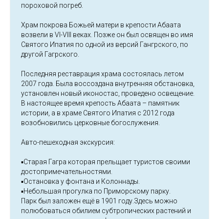
пороховой погреб.
Храм покрова Божьей матери в крепости Абаата
возвели в VI-VIII веках. Позже он был освящен во имя
Святого Ипатия по одной из версий Гангрского, по
другой Гагрского.
Последняя реставрация храма состоялась летом
2007 года. Была воссоздана внутренняя обстановка,
установлен новый иконостас, проведено освещение.
В настоящее время крепость Абаата – памятник
истории, а в храме Святого Ипатия с 2012 года
возобновились церковные богослужения.
Авто-пешеходная экскурсия:
▪️Старая Гагра которая прельщает туристов своими
достопримечательностями.
▪️Остановка у фонтана и Колоннады.
▪️Небольшая прогулка по Приморскому парку.
Парк был заложен ещё в 1901 году.Здесь можно
полюбоваться обилием субтропических растений и