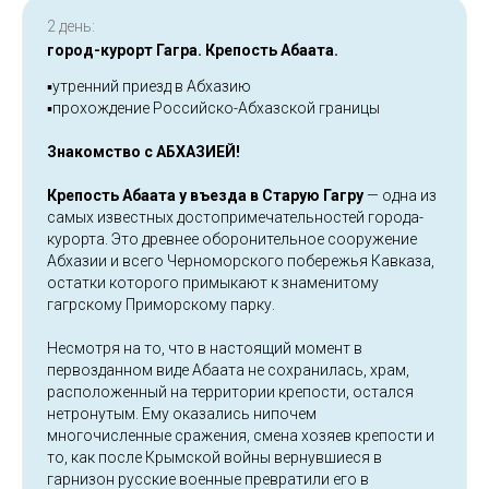
2 день:
город-курорт Гагра. Крепость Абаата.
▪️утренний приезд в Абхазию
▪️прохождение Российско-Абхазской границы
Знакомство с АБХАЗИЕЙ!
Крепость Абаата у въезда в Старую Гагру
— одна из
самых известных достопримечательностей города-
курорта. Это древнее оборонительное сооружение
Абхазии и всего Черноморского побережья Кавказа,
остатки которого примыкают к знаменитому
гагрскому Приморскому парку.
Несмотря на то, что в настоящий момент в
первозданном виде Абаата не сохранилась, храм,
расположенный на территории крепости, остался
нетронутым. Ему оказались нипочем
многочисленные сражения, смена хозяев крепости и
то, как после Крымской войны вернувшиеся в
гарнизон русские военные превратили его в