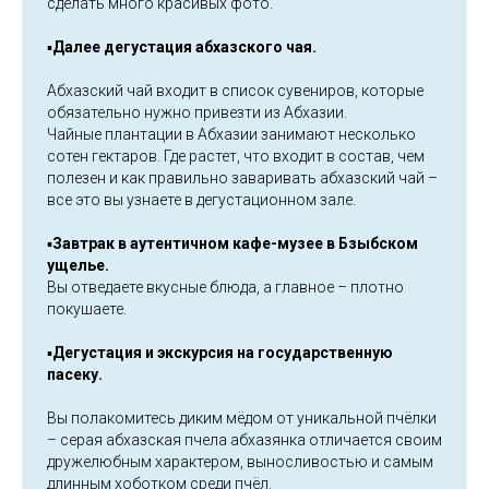
сделать много красивых фото.
▪️
Далее дегустация абхазского чая.
Абхазский чай входит в список сувениров, которые
обязательно нужно привезти из Абхазии.
Чайные плантации в Абхазии занимают несколько
сотен гектаров. Где растет, что входит в состав, чем
полезен и как правильно заваривать абхазский чай –
все это вы узнаете в дегустационном зале.
▪️
Завтрак в аутентичном кафе-музее в Бзыбском
ущелье.
Вы отведаете вкусные блюда, а главное – плотно
покушаете.
▪️
Дегустация и экскурсия на государственную
пасеку.
Вы полакомитесь диким мёдом от уникальной пчёлки
– серая абхазская пчела абхазянка отличается своим
дружелюбным характером, выносливостью и самым
длинным хоботком среди пчёл.